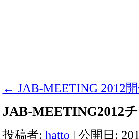
←
JAB-MEETING 20
JAB-MEETING2012
投稿者:
hatto
|
公開日:
20