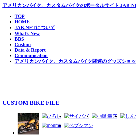
アメリカンバイク、カスタムバイクのポータルサイト JAB-NE
コ
TOP
HOME
ン
JAB-NETについて
テ
What’s New
ン
BBS
ツ
Custom
へ
Data & Report
移
Communication
動
アメリカンバイク、カスタムバイク関連のグッズショップ 
CUSTOM BIKE FILE